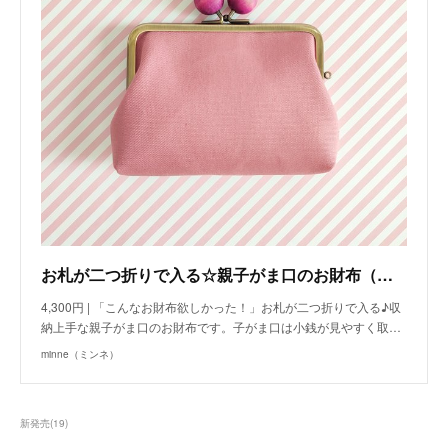
お札が二つ折りで入る☆親子がま口のお財布（さくら色×赤紫玉）
4,300円 | 「こんなお財布欲しかった！」お札が二つ折りで入る♪収
納上手な親子がま口のお財布です。子がま口は小銭が見やすく取…
minne（ミンネ）
新発売
(
19
)