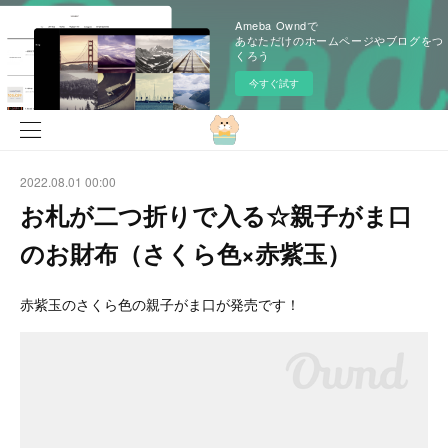
Ameba Owndで
あなただけのホームページやブログをつ
くろう
今すぐ試す
2022.08.01 00:00
お札が二つ折りで入る☆親子がま口
のお財布（さくら色×赤紫玉）
赤紫玉のさくら色の親子がま口が発売です！