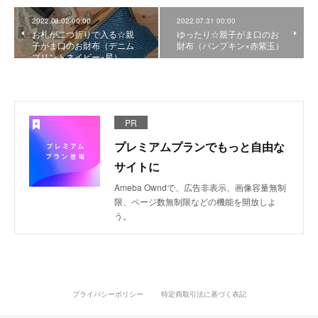
2022.08.02 00:00
2022.07.31 00:00
お札が二つ折りで入る☆親
ゆったり☆親子がま口のお
子がま口のお財布（デニム
財布（パンプキン×赤紫玉）
プリントネイビー×星）
PR
プレミアムプランでもっと自由な
サイトに
Ameba Owndで、広告非表示、画像容量無制
限、ページ数無制限などの機能を開放しよ
う。
プライバシーポリシー
特定商取引法に基づく表記